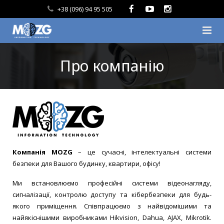
+38 (096) 94 95 505
Головна
Про компанію
Про компанію
Наші послуги
Купити систему
Блог
Компанія MOZG
– це сучасні, інтелектуальні системи
безпеки для Вашого будинку, квартири, офісу!
Відгуки
Ми встановлюємо професійні системи відеонагляду,
Контакти
сигналізації, контролю доступу та кібербезпеки для будь-
якого приміщення. Співпрацюємо з найвідомішими та
найякіснішими виробниками Hikvision, Dahua, AJAX, Mikrotik.